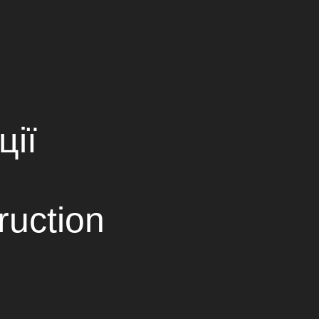
ПАРТНЕРЫ
КОНТАКТЫ
ОВ
Ukrainian
Russian
English
ції
ruction