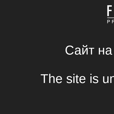
ГЛАВНАЯ
КОМПАНИЯ
СВЕЖИЕ РЕШЕНИЯ 
RENTAL HOUSE
Сайт на
Кассовые сборы, п
фестивали
The site is u
Просмотр
Кассовые сборы украинского-италь
«IZI», созданного при поддер
превысили 7 млн. 550 тыс. грн.
мирового проката. Из них 730 тыс. 