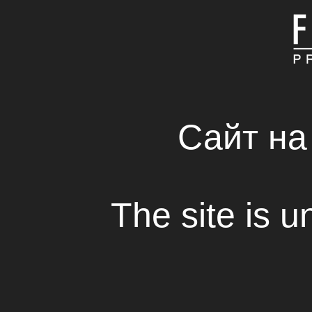
ГЛАВНАЯ
КОМПАНИЯ
СВЕЖИЕ РЕШЕНИЯ 
RENTAL HOUSE
Сайт на
«Изи» – в конкурсe
в Локарно
The site is u
Просмотр
Украинский фильм «Easy», который сд
официальной копродукции с Италией, 
конкурсную программу Локарнского ки
одного из старейших и крупнейших в м