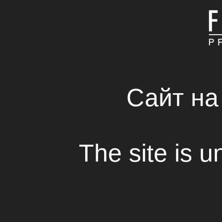
ГЛАВНАЯ
КОМПАНИЯ
СВЕЖИЕ РЕШЕНИЯ 
RENTAL HOUSE
Сайт на
Продолжаются съе
защиты»
The site is u
Просмотр
Компания
Fresh Production Group
прис
съемкам второго блока детективной м
«Тройная защита».