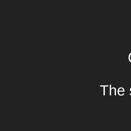
The 
Просмотр
16 мая в Киеве традиционно состо
мероприятие прошло на
Михайлов
Компания FRESH Production Gro
партнеров городских властей,