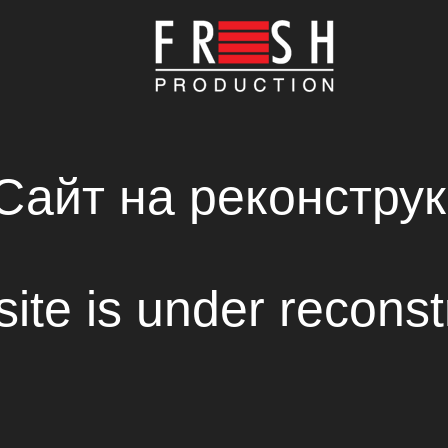
ГЛАВНАЯ
КОМПАНИЯ
ПРОИЗВОДСТВО
НОВОСТИ
СВЕЖИЕ РЕШЕНИЯ В СОЗДАНИИ КИНОФИЛЬМ
RENTAL HOUSE
TORNADO SFX
28.05.2015
Сайт на реконструк
Празднование Дня Европы
site is under reconst
ялось празднование дня Европы, в этом году
Тре
ской площади.
up при поддержке КГГА, общественных организаций,
 представителей европейских делегаций в рамках