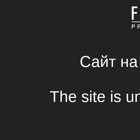
ГОЛОВНА
КОМПАНІЯ
СВІЖІ РІШЕННЯ В С
RENTAL HOUSE
Сайт на
Тривають зйомки «
захисту»
The site is u
Перегляд
Компанія
Fresh Production Group
розп
другого блоку детективної мелодрами 
захист».