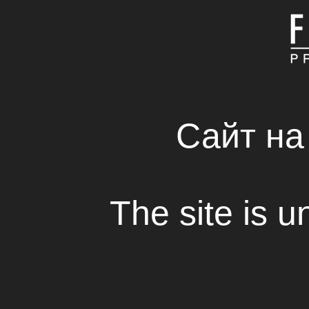
ГОЛОВНА
КОМПАНІЯ
СВІЖІ РІШЕННЯ В С
RENTAL HOUSE
Сайт на
Фестивальний мар
The site is u
Перегляд
Цією восени відкрився фестивал
художнього фільму «Хлібний ден
Fresh
Production
.
Першим «Хлібний день» був прийняти