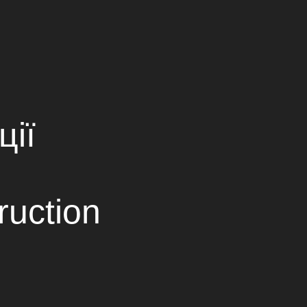
ПАРТНЕРЫ
КОНТАКТЫ
ОВ
Ukrainian
Russian
English
ції
ruction