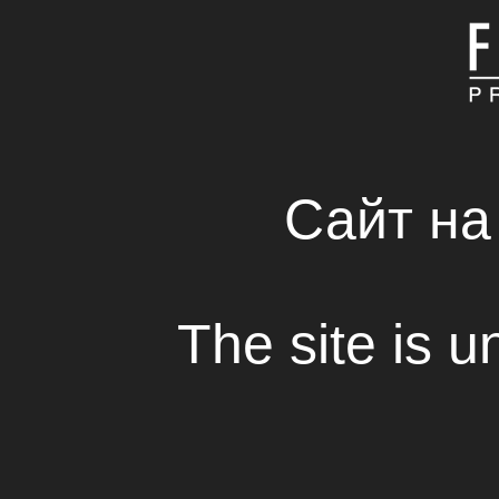
ГЛАВНАЯ
КОМПАНИЯ
СВЕЖИЕ РЕШЕНИЯ 
RENTAL HOUSE
Сайт на
EASY
The site is u
Просмотр
Сценарий проекта
EASY
, созданный 
с
Mediterranean Film Institute scri
участии известного греческого сцена
Никоса Панайотопулоса
, в ноябре 2