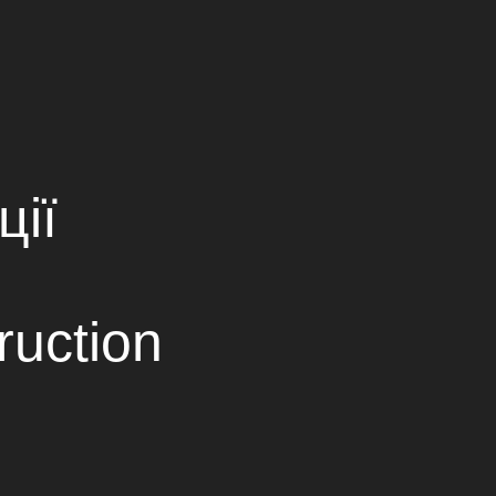
ПАРТНЕРЫ
КОНТАКТЫ
ОВ
Ukrainian
Russian
English
ції
ruction