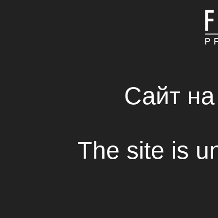
ГЛАВНАЯ
КОМПАНИЯ
СВЕЖИЕ РЕШЕНИЯ 
RENTAL HOUSE
Сайт на
«Поезд» на «Детек
The site is u
Просмотр
Телевизионный фильм «Поезд, который
производства кинокомпании «Fresh Pro
участвует в XII Международном фести
детективных фильмов «DetectiveFEST»