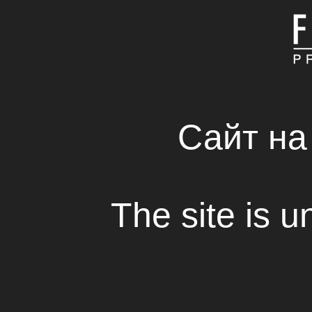
ГЛАВНАЯ
КОМПАНИЯ
СВЕЖИЕ РЕШЕНИЯ 
RENTAL HOUSE
Сайт на
«При загадочных о
второй сезон
The site is u
Просмотр
Кинокомпания «
Fresh Production
» 
Media
» приступила к производств
сериала «
При загадочных обстоятел